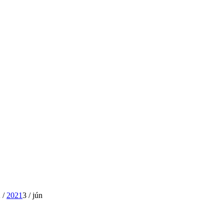
2
/
2021
3
/
jún