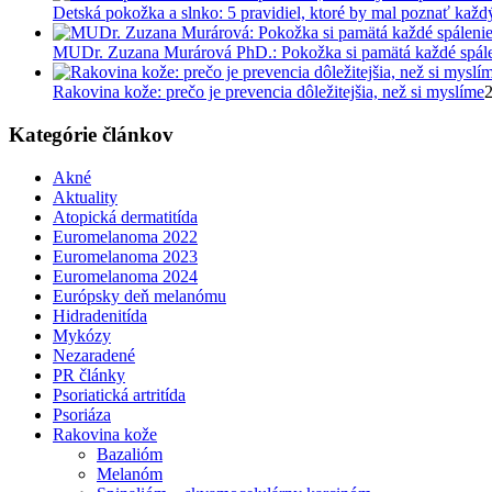
Detská pokožka a slnko: 5 pravidiel, ktoré by mal poznať každ
MUDr. Zuzana Murárová PhD.: Pokožka si pamätá každé spál
Rakovina kože: prečo je prevencia dôležitejšia, než si myslíme
2
Kategórie článkov
Akné
Aktuality
Atopická dermatitída
Euromelanoma 2022
Euromelanoma 2023
Euromelanoma 2024
Európsky deň melanómu
Hidradenitída
Mykózy
Nezaradené
PR články
Psoriatická artritída
Psoriáza
Rakovina kože
Bazalióm
Melanóm