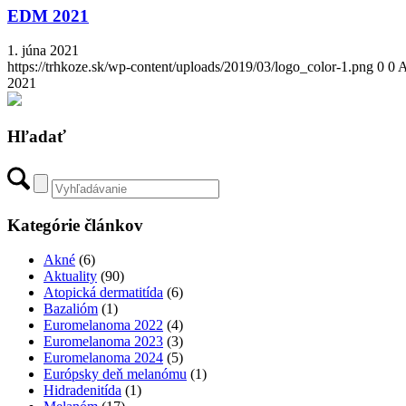
EDM 2021
1. júna 2021
https://trhkoze.sk/wp-content/uploads/2019/03/logo_color-1.png
0
0
A
2021
Hľadať
Kategórie článkov
Akné
(6)
Aktuality
(90)
Atopická dermatitída
(6)
Bazalióm
(1)
Euromelanoma 2022
(4)
Euromelanoma 2023
(3)
Euromelanoma 2024
(5)
Európsky deň melanómu
(1)
Hidradenitída
(1)