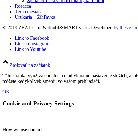
Spinalióm – skvamocelulárny karcinóm
Rosacea
Téma mesiaca
Urtikária – Žihľavka
© 2019 ZEAL s.r.o. & doubleSMART s.r.o - Developed by
thesign.i
Link to Facebook
Link to Instagram
Link to Youtube
Zrolovať na začiatok
Táto stránka využíva cookies na individuálne nastavenie služieb, ana
môžete kedykoľvek zmeniť vo vašom prehliadači.
OK
Cookie and Privacy Settings
How we use cookies