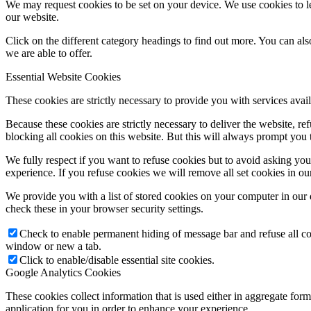
We may request cookies to be set on your device. We use cookies to le
our website.
Click on the different category headings to find out more. You can a
we are able to offer.
Essential Website Cookies
These cookies are strictly necessary to provide you with services avail
Because these cookies are strictly necessary to deliver the website, 
blocking all cookies on this website. But this will always prompt you t
We fully respect if you want to refuse cookies but to avoid asking you a
experience. If you refuse cookies we will remove all set cookies in o
We provide you with a list of stored cookies on your computer in ou
check these in your browser security settings.
Check to enable permanent hiding of message bar and refuse all co
window or new a tab.
Click to enable/disable essential site cookies.
Google Analytics Cookies
These cookies collect information that is used either in aggregate fo
application for you in order to enhance your experience.