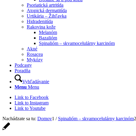
Psoriatická artritída
Atopická dermatitída
Urtikária – Žihľavka
Hidradenitída
Rakovina kože
Melanóm
Bazalióm
Spinalióm – skvamocelulárny karcinóm
Akné
Rosacea
Mykózy
Podcasty
Poradňa
Vyhľadávanie
Menu
Menu
Link to Facebook
Link to Instagram
Link to Youtube
Nachádzate sa tu:
Domov
1
/
Spinalióm – skvamocelulárny karcinóm