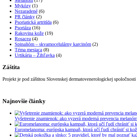
Melanóm
(17)
Mykózy
(1)
Nezaradené
(6)
PR články
(2)
Psoriatická artritída
(6)
Psoriáza
(16)
Rakovina kože
(19)
Rosacea
(4)
Spinalióm – skvamocelulárny karcinóm
(2)
Téma mesiaca
(8)
Urtikária – Žihľavka
(4)
Záštita
Projekt je pod záštitou Slovenskej dermatovenerologickej spoločnosti
Najnovšie články
Vyšetrenie znamienok: ako vyzerá moderná prevencia melanó
Euromelanoma: európska kampaň, ktorá učí ľudí chrániť si ko