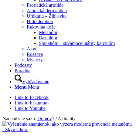
Psoriatická artritída
Atopická dermatitída
Urtikária – Žihľavka
Hidradenitída
Rakovina kože
Melanóm
Bazalióm
Spinalióm – skvamocelulárny karcinóm
Akné
Rosacea
Mykózy
Podcasty
Poradňa
Vyhľadávanie
Menu
Menu
Link to Facebook
Link to Instagram
Link to Youtube
Nachádzate sa tu:
Domov
1
/
Aktuality