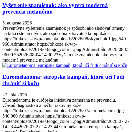
Vyšetrenie znamienok: ako vyzerá moderná
prevencia melanómu
5. augusta 2026
Preventívne vyšetrenie znamienok je spôsob, ako sledovať zmeny
na koži ešte predtým, ako spôsobia zdravotné komplikácie.
https://trhkoze.sk/wp-content/uploads/2026/08/skynclinic1.jpg
540
960
Administrátor
https://trhkoze.sk/wp-
content/uploads/2019/03/logo_color-1.png
Administrátor
2026-08-05
06:00:55
2026-08-04 14:30:23
Vyšetrenie znamienok: ako vyzerá
moderná prevencia melanómu
Euromelanoma: európska kampaň, ktorá učí ľudí
chrániť si kožu
27. júla 2026
Euromelanoma je európska iniciatíva zameraná na prevenciu,
včasnú diagnostiku a liečbu rakoviny kože.
https://trhkoze.sk/wp-content/uploads/2026/07/euromelanoma.jpg
540
960
Administrátor
https://trhkoze.sk/wp-
content/uploads/2019/03/logo_color-1.png
Administrátor
2026-07-27
14:23:44
2026-07-27 14:23:44
Euromelanoma: európska kampaň,
ktorá učí ľudí chrániť si kožu