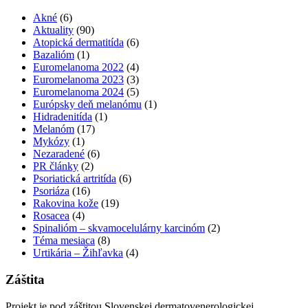
Akné
(6)
Aktuality
(90)
Atopická dermatitída
(6)
Bazalióm
(1)
Euromelanoma 2022
(4)
Euromelanoma 2023
(3)
Euromelanoma 2024
(5)
Európsky deň melanómu
(1)
Hidradenitída
(1)
Melanóm
(17)
Mykózy
(1)
Nezaradené
(6)
PR články
(2)
Psoriatická artritída
(6)
Psoriáza
(16)
Rakovina kože
(19)
Rosacea
(4)
Spinalióm – skvamocelulárny karcinóm
(2)
Téma mesiaca
(8)
Urtikária – Žihľavka
(4)
Záštita
Projekt je pod záštitou Slovenskej dermatovenerologickej