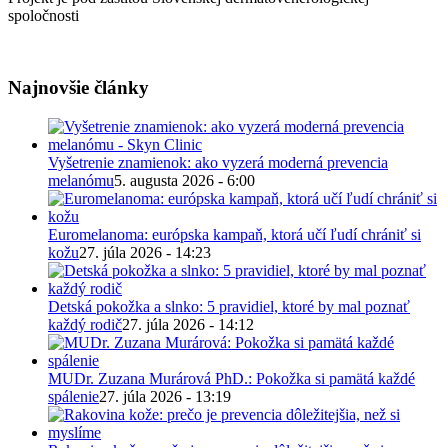
spoločnosti
Najnovšie články
Vyšetrenie znamienok: ako vyzerá moderná prevencia
melanómu
5. augusta 2026 - 6:00
Euromelanoma: európska kampaň, ktorá učí ľudí chrániť si
kožu
27. júla 2026 - 14:23
Detská pokožka a slnko: 5 pravidiel, ktoré by mal poznať
každý rodič
27. júla 2026 - 14:12
MUDr. Zuzana Murárová PhD.: Pokožka si pamätá každé
spálenie
27. júla 2026 - 13:19