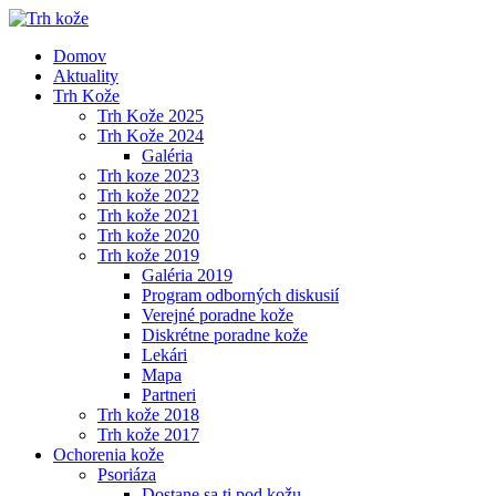
Domov
Aktuality
Trh Kože
Trh Kože 2025
Trh Kože 2024
Galéria
Trh koze 2023
Trh kože 2022
Trh kože 2021
Trh kože 2020
Trh kože 2019
Galéria 2019
Program odborných diskusií
Verejné poradne kože
Diskrétne poradne kože
Lekári
Mapa
Partneri
Trh kože 2018
Trh kože 2017
Ochorenia kože
Psoriáza
Dostane sa ti pod kožu