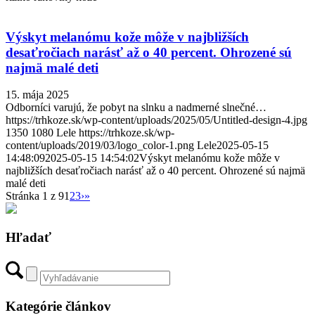
Výskyt melanómu kože môže v najbližších
desaťročiach narásť až o 40 percent. Ohrozené sú
najmä malé deti
15. mája 2025
Odborníci varujú, že pobyt na slnku a nadmerné slnečné…
https://trhkoze.sk/wp-content/uploads/2025/05/Untitled-design-4.jpg
1350
1080
Lele
https://trhkoze.sk/wp-
content/uploads/2019/03/logo_color-1.png
Lele
2025-05-15
14:48:09
2025-05-15 14:54:02
Výskyt melanómu kože môže v
najbližších desaťročiach narásť až o 40 percent. Ohrozené sú najmä
malé deti
Stránka 1 z 9
1
2
3
›
»
Hľadať
Kategórie článkov