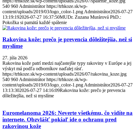
https://trhkoze.sk/wp-content/uploads/2026/07/spalenie_koze.jpg
540
960
Administrátor
https://trhkoze.sk/wp-
content/uploads/2019/03/logo_color-1.png
Administrátor
2026-07-27
13:19:19
2026-07-27 16:37:50
MUDr. Zuzana Murárová PhD.:
Pokožka si pamätá každé spálenie
Rakovina kože: prečo je prevencia dôležitejšia, než si
myslíme
27. júla 2026
Rakovina kože patrí medzi najčastejšie typy rakoviny v Európe a jej
výskyt má podľa odborníkov naďalej rásť.
https://trhkoze.sk/wp-content/uploads/2026/07/rakovina_koze.jpg
540
960
Administrátor
https://trhkoze.sk/wp-
content/uploads/2019/03/logo_color-1.png
Administrátor
2026-07-27
13:13:30
2026-07-27 14:16:09
Rakovina kože: prečo je prevencia
dôležitejšia, než si myslíme
Euromelanoma 2026: Neverte všetkému, čo vidíte na
internete. Obzvlášť pokiaľ ide o ochranu pred
rakovinou kože