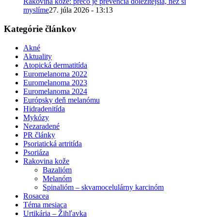
Rakovina kože: prečo je prevencia dôležitejšia, než si
myslíme
27. júla 2026 - 13:13
Kategórie článkov
Akné
Aktuality
Atopická dermatitída
Euromelanoma 2022
Euromelanoma 2023
Euromelanoma 2024
Európsky deň melanómu
Hidradenitída
Mykózy
Nezaradené
PR články
Psoriatická artritída
Psoriáza
Rakovina kože
Bazalióm
Melanóm
Spinalióm – skvamocelulárny karcinóm
Rosacea
Téma mesiaca
Urtikária – Žihľavka