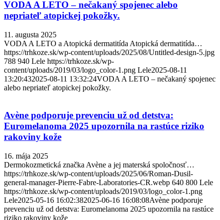
VODA A LETO – nečakaný spojenec alebo
nepriateľ atopickej pokožky.
11. augusta 2025
VODA A LETO a Atopická dermatitída Atopická dermatitída…
https://trhkoze.sk/wp-content/uploads/2025/08/Untitled-design-5.jpg
788
940
Lele
https://trhkoze.sk/wp-
content/uploads/2019/03/logo_color-1.png
Lele
2025-08-11
13:20:43
2025-08-11 13:32:24
VODA A LETO – nečakaný spojenec
alebo nepriateľ atopickej pokožky.
Avène podporuje prevenciu už od detstva:
Euromelanoma 2025 upozornila na rastúce riziko
rakoviny kože
16. mája 2025
Dermokozmetická značka Avène a jej materská spoločnosť…
https://trhkoze.sk/wp-content/uploads/2025/06/Roman-Dusil-
general-manager-Pierre-Fabre-Laboratories-CR.webp
640
800
Lele
https://trhkoze.sk/wp-content/uploads/2019/03/logo_color-1.png
Lele
2025-05-16 16:02:38
2025-06-16 16:08:08
Avène podporuje
prevenciu už od detstva: Euromelanoma 2025 upozornila na rastúce
riziko rakoviny kože