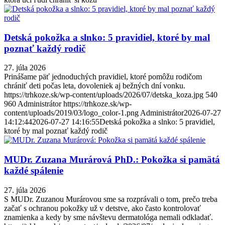
Detská pokožka a slnko: 5 pravidiel, ktoré by mal
poznať každý rodič
27. júla 2026
Prinášame päť jednoduchých pravidiel, ktoré pomôžu rodičom
chrániť deti počas leta, dovoleniek aj bežných dní vonku.
https://trhkoze.sk/wp-content/uploads/2026/07/detska_koza.jpg
540
960
Administrátor
https://trhkoze.sk/wp-
content/uploads/2019/03/logo_color-1.png
Administrátor
2026-07-27
14:12:44
2026-07-27 14:16:55
Detská pokožka a slnko: 5 pravidiel,
ktoré by mal poznať každý rodič
MUDr. Zuzana Murárová PhD.: Pokožka si pamätá
každé spálenie
27. júla 2026
S MUDr. Zuzanou Murárovou sme sa rozprávali o tom, prečo treba
začať s ochranou pokožky už v detstve, ako často kontrolovať
znamienka a kedy by sme návštevu dermatológa nemali odkladať.