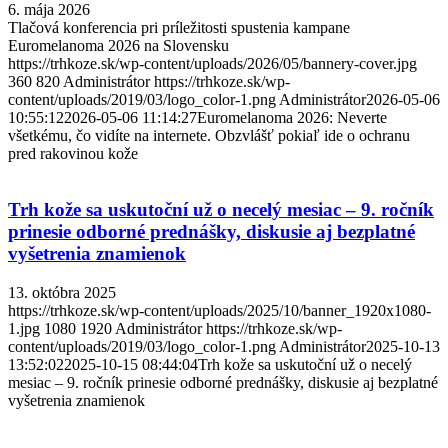
6. mája 2026
Tlačová konferencia pri príležitosti spustenia kampane
Euromelanoma 2026 na Slovensku
https://trhkoze.sk/wp-content/uploads/2026/05/bannery-cover.jpg
360
820
Administrátor
https://trhkoze.sk/wp-
content/uploads/2019/03/logo_color-1.png
Administrátor
2026-05-06
10:55:12
2026-05-06 11:14:27
Euromelanoma 2026: Neverte
všetkému, čo vidíte na internete. Obzvlášť pokiaľ ide o ochranu
pred rakovinou kože
Trh kože sa uskutoční už o necelý mesiac – 9. ročník
prinesie odborné prednášky, diskusie aj bezplatné
vyšetrenia znamienok
13. októbra 2025
https://trhkoze.sk/wp-content/uploads/2025/10/banner_1920x1080-
1.jpg
1080
1920
Administrátor
https://trhkoze.sk/wp-
content/uploads/2019/03/logo_color-1.png
Administrátor
2025-10-13
13:52:02
2025-10-15 08:44:04
Trh kože sa uskutoční už o necelý
mesiac – 9. ročník prinesie odborné prednášky, diskusie aj bezplatné
vyšetrenia znamienok