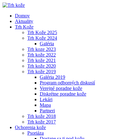
Domov
Aktuality
Trh Kože
Trh Kože 2025
Trh Kože 2024
Galéria
Trh koze 2023
Trh kože 2022
Trh kože 2021
Trh kože 2020
Trh kože 2019
Galéria 2019
Program odborných diskusií
Verejné poradne kože
Diskrétne poradne kože
Lekári
Mapa
Partneri
Trh kože 2018
Trh kože 2017
Ochorenia kože
Psoriáza
Dostane sa ti pod kožu