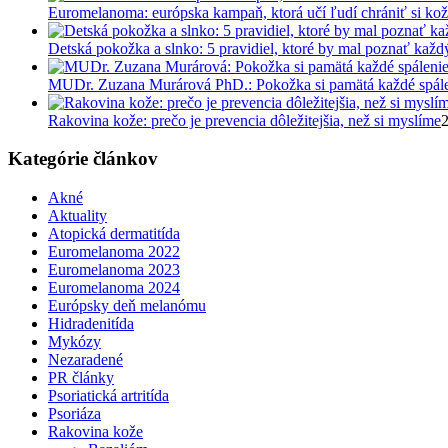
Euromelanoma: európska kampaň, ktorá učí ľudí chrániť si ko
Detská pokožka a slnko: 5 pravidiel, ktoré by mal poznať každ
MUDr. Zuzana Murárová PhD.: Pokožka si pamätá každé spál
Rakovina kože: prečo je prevencia dôležitejšia, než si myslíme
2
Kategórie článkov
Akné
Aktuality
Atopická dermatitída
Euromelanoma 2022
Euromelanoma 2023
Euromelanoma 2024
Európsky deň melanómu
Hidradenitída
Mykózy
Nezaradené
PR články
Psoriatická artritída
Psoriáza
Rakovina kože