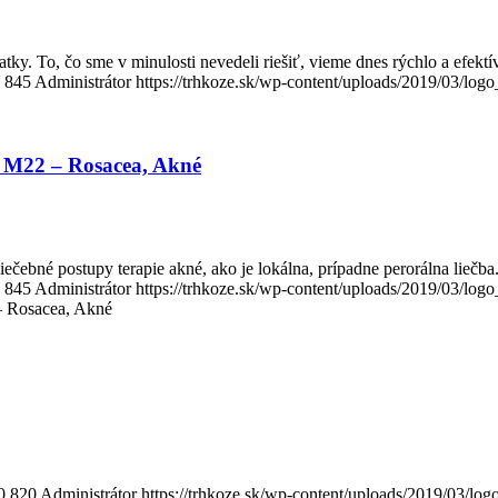
ky. To, čo sme v minulosti nevedeli riešiť, vieme dnes rýchlo a efektí
845
Administrátor
https://trhkoze.sk/wp-content/uploads/2019/03/logo
s M22 – Rosacea, Akné
čebné postupy terapie akné, ako je lokálna, prípadne perorálna liečba
845
Administrátor
https://trhkoze.sk/wp-content/uploads/2019/03/logo
– Rosacea, Akné
0
820
Administrátor
https://trhkoze.sk/wp-content/uploads/2019/03/log