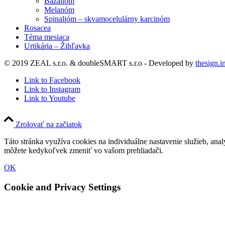
Bazalióm
Melanóm
Spinalióm – skvamocelulárny karcinóm
Rosacea
Téma mesiaca
Urtikária – Žihľavka
© 2019 ZEAL s.r.o. & doubleSMART s.r.o - Developed by
thesign.i
Link to Facebook
Link to Instagram
Link to Youtube
Zrolovať na začiatok
Táto stránka využíva cookies na individuálne nastavenie služieb, ana
môžete kedykoľvek zmeniť vo vašom prehliadači.
OK
Cookie and Privacy Settings