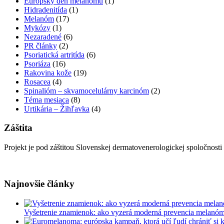
Európsky deň melanómu
(1)
Hidradenitída
(1)
Melanóm
(17)
Mykózy
(1)
Nezaradené
(6)
PR články
(2)
Psoriatická artritída
(6)
Psoriáza
(16)
Rakovina kože
(19)
Rosacea
(4)
Spinalióm – skvamocelulárny karcinóm
(2)
Téma mesiaca
(8)
Urtikária – Žihľavka
(4)
Záštita
Projekt je pod záštitou Slovenskej dermatovenerologickej spoločnosti
Najnovšie články
Vyšetrenie znamienok: ako vyzerá moderná prevencia melanó