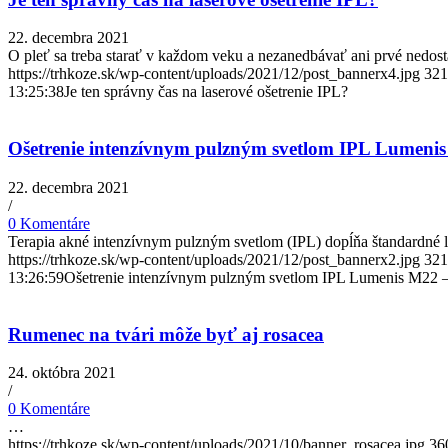
22. decembra 2021
O pleť sa treba starať v každom veku a nezanedbávať ani prvé nedostat
https://trhkoze.sk/wp-content/uploads/2021/12/post_bannerx4.jpg
321
13:25:38
Je ten správny čas na laserové ošetrenie IPL?
Ošetrenie intenzívnym pulzným svetlom IPL Lumeni
22. decembra 2021
/
0 Komentáre
Terapia akné intenzívnym pulzným svetlom (IPL) dopĺňa štandardné lie
https://trhkoze.sk/wp-content/uploads/2021/12/post_bannerx2.jpg
321
13:26:59
Ošetrenie intenzívnym pulzným svetlom IPL Lumenis M22 
Rumenec na tvári môže byť aj rosacea
24. októbra 2021
/
0 Komentáre
…
https://trhkoze.sk/wp-content/uploads/2021/10/banner_rosacea.jpg
36