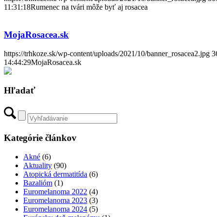
11:31:18
Rumenec na tvári môže byť aj rosacea
MojaRosacea.sk
https://trhkoze.sk/wp-content/uploads/2021/10/banner_rosacea2.jpg
3
14:44:29
MojaRosacea.sk
Hľadať
Kategórie článkov
Akné
(6)
Aktuality
(90)
Atopická dermatitída
(6)
Bazalióm
(1)
Euromelanoma 2022
(4)
Euromelanoma 2023
(3)
Euromelanoma 2024
(5)