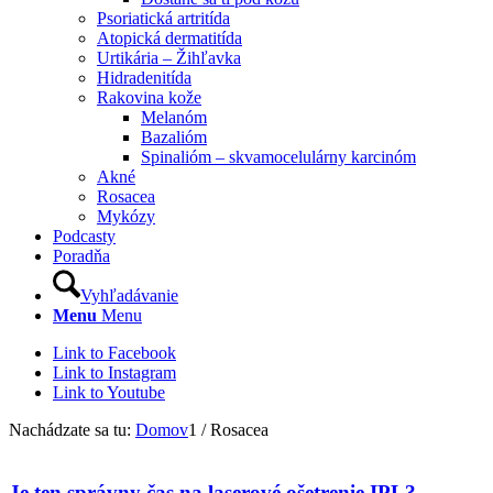
Psoriatická artritída
Atopická dermatitída
Urtikária – Žihľavka
Hidradenitída
Rakovina kože
Melanóm
Bazalióm
Spinalióm – skvamocelulárny karcinóm
Akné
Rosacea
Mykózy
Podcasty
Poradňa
Vyhľadávanie
Menu
Menu
Link to Facebook
Link to Instagram
Link to Youtube
Nachádzate sa tu:
Domov
1
/
Rosacea
Je ten správny čas na laserové ošetrenie IPL?