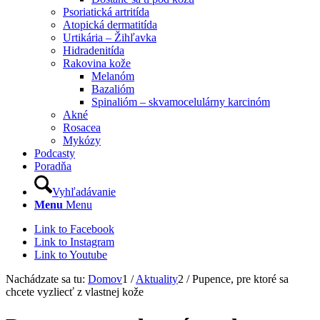
Psoriatická artritída
Atopická dermatitída
Urtikária – Žihľavka
Hidradenitída
Rakovina kože
Melanóm
Bazalióm
Spinalióm – skvamocelulárny karcinóm
Akné
Rosacea
Mykózy
Podcasty
Poradňa
Vyhľadávanie
Menu
Menu
Link to Facebook
Link to Instagram
Link to Youtube
Nachádzate sa tu:
Domov
1
/
Aktuality
2
/
Pupence, pre ktoré sa
chcete vyzliecť z vlastnej kože