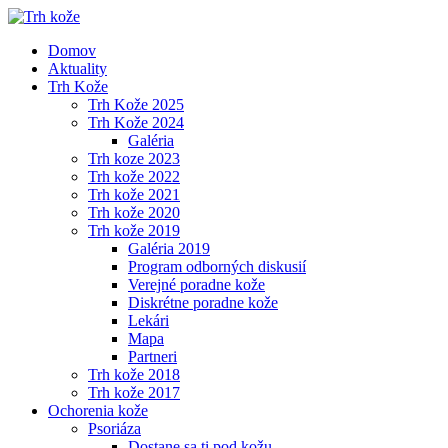
Domov
Aktuality
Trh Kože
Trh Kože 2025
Trh Kože 2024
Galéria
Trh koze 2023
Trh kože 2022
Trh kože 2021
Trh kože 2020
Trh kože 2019
Galéria 2019
Program odborných diskusií
Verejné poradne kože
Diskrétne poradne kože
Lekári
Mapa
Partneri
Trh kože 2018
Trh kože 2017
Ochorenia kože
Psoriáza
Dostane sa ti pod kožu