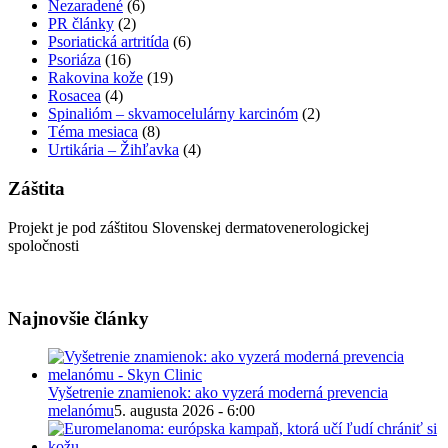
Nezaradené
(6)
PR články
(2)
Psoriatická artritída
(6)
Psoriáza
(16)
Rakovina kože
(19)
Rosacea
(4)
Spinalióm – skvamocelulárny karcinóm
(2)
Téma mesiaca
(8)
Urtikária – Žihľavka
(4)
Záštita
Projekt je pod záštitou Slovenskej dermatovenerologickej
spoločnosti
Najnovšie články
Vyšetrenie znamienok: ako vyzerá moderná prevencia
melanómu
5. augusta 2026 - 6:00