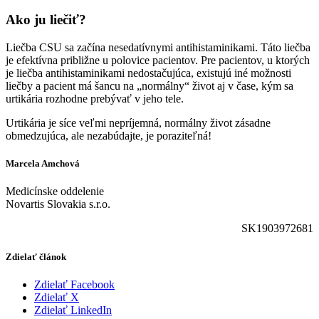
Ako ju liečiť?
Liečba CSU sa začína nesedatívnymi antihistaminikami. Táto liečba
je efektívna približne u polovice pacientov. Pre pacientov, u ktorých
je liečba antihistaminikami nedostačujúca, existujú iné možnosti
liečby a pacient má šancu na „normálny“ život aj v čase, kým sa
urtikária rozhodne prebývať v jeho tele.
Urtikária je síce veľmi nepríjemná, normálny život zásadne
obmedzujúca, ale nezabúdajte, je poraziteľná!
Marcela Amchová
Medicínske oddelenie
Novartis Slovakia s.r.o.
SK1903972681
Zdielať článok
Zdielať Facebook
Zdielať X
Zdielať LinkedIn