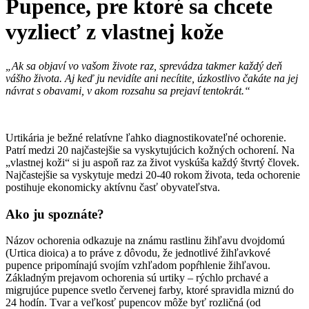
Pupence, pre ktoré sa chcete
vyzliecť z vlastnej kože
„Ak sa objaví vo vašom živote raz, sprevádza takmer každý deň
vášho života. Aj keď ju nevidíte ani necítite, úzkostlivo čakáte na jej
návrat s obavami, v akom rozsahu sa prejaví tentokrát.“
Urtikária je bežné relatívne ľahko diagnostikovateľné ochorenie.
Patrí medzi 20 najčastejšie sa vyskytujúcich kožných ochorení. Na
„vlastnej koži“ si ju aspoň raz za život vyskúša každý štvrtý človek.
Najčastejšie sa vyskytuje medzi 20-40 rokom života, teda ochorenie
postihuje ekonomicky aktívnu časť obyvateľstva.
Ako ju spoznáte?
Názov ochorenia odkazuje na známu rastlinu žihľavu dvojdomú
(Urtica dioica) a to práve z dôvodu, že jednotlivé žihľavkové
pupence pripomínajú svojím vzhľadom popŕhlenie žihľavou.
Základným prejavom ochorenia sú urtiky – rýchlo prchavé a
migrujúce pupence svetlo červenej farby, ktoré spravidla miznú do
24 hodín. Tvar a veľkosť pupencov môže byť rozličná (od