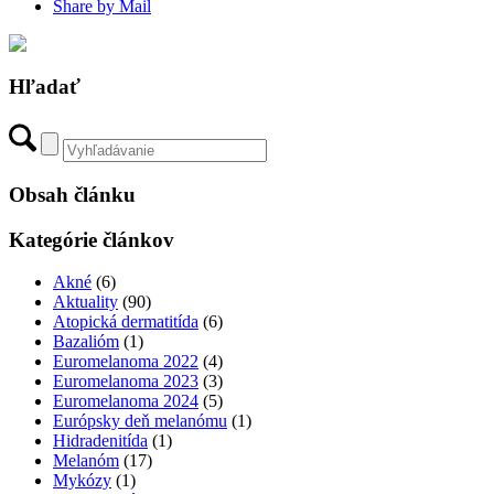
Share by Mail
Hľadať
Obsah článku
Kategórie článkov
Akné
(6)
Aktuality
(90)
Atopická dermatitída
(6)
Bazalióm
(1)
Euromelanoma 2022
(4)
Euromelanoma 2023
(3)
Euromelanoma 2024
(5)
Európsky deň melanómu
(1)
Hidradenitída
(1)
Melanóm
(17)
Mykózy
(1)