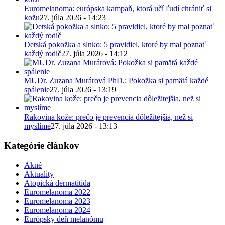
Euromelanoma: európska kampaň, ktorá učí ľudí chrániť si
kožu
27. júla 2026 - 14:23
Detská pokožka a slnko: 5 pravidiel, ktoré by mal poznať
každý rodič
27. júla 2026 - 14:12
MUDr. Zuzana Murárová PhD.: Pokožka si pamätá každé
spálenie
27. júla 2026 - 13:19
Rakovina kože: prečo je prevencia dôležitejšia, než si
myslíme
27. júla 2026 - 13:13
Kategórie článkov
Akné
Aktuality
Atopická dermatitída
Euromelanoma 2022
Euromelanoma 2023
Euromelanoma 2024
Európsky deň melanómu