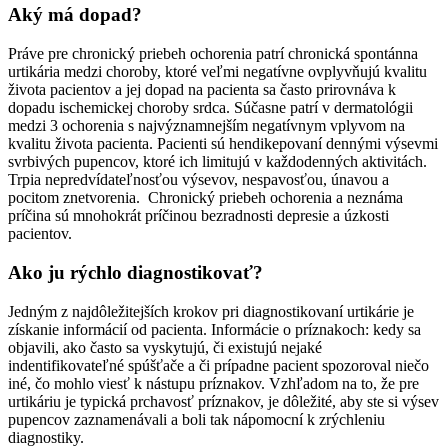
Aký má dopad?
Práve pre chronický priebeh ochorenia patrí chronická spontánna
urtikária medzi choroby, ktoré veľmi negatívne ovplyvňujú kvalitu
života pacientov a jej dopad na pacienta sa často prirovnáva k
dopadu ischemickej choroby srdca. Súčasne patrí v dermatológii
medzi 3 ochorenia s najvýznamnejším negatívnym vplyvom na
kvalitu života pacienta. Pacienti sú hendikepovaní dennými výsevmi
svrbivých pupencov, ktoré ich limitujú v každodenných aktivitách.
Trpia nepredvídateľnosťou výsevov, nespavosťou, únavou a
pocitom znetvorenia. Chronický priebeh ochorenia a neznáma
príčina sú mnohokrát príčinou bezradnosti depresie a úzkosti
pacientov.
Ako ju rýchlo diagnostikovať?
Jedným z najdôležitejších krokov pri diagnostikovaní urtikárie je
získanie informácií od pacienta. Informácie o príznakoch: kedy sa
objavili, ako často sa vyskytujú, či existujú nejaké
indentifikovateľné spúšťače a či prípadne pacient spozoroval niečo
iné, čo mohlo viesť k nástupu príznakov. Vzhľadom na to, že pre
urtikáriu je typická prchavosť príznakov, je dôležité, aby ste si výsev
pupencov zaznamenávali a boli tak nápomocní k zrýchleniu
diagnostiky.