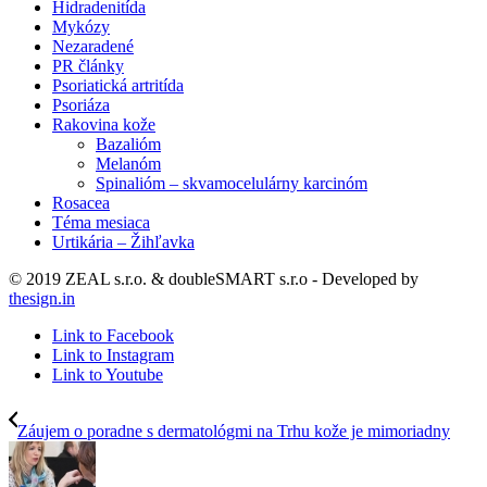
Hidradenitída
Mykózy
Nezaradené
PR články
Psoriatická artritída
Psoriáza
Rakovina kože
Bazalióm
Melanóm
Spinalióm – skvamocelulárny karcinóm
Rosacea
Téma mesiaca
Urtikária – Žihľavka
© 2019 ZEAL s.r.o. & doubleSMART s.r.o - Developed by
thesign.in
Link to Facebook
Link to Instagram
Link to Youtube
Záujem o poradne s dermatológmi na Trhu kože je mimoriadny