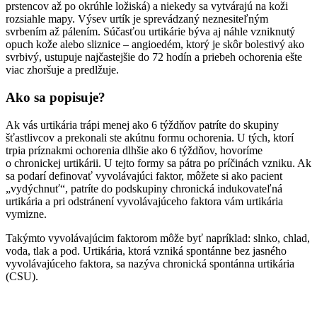
prstencov až po okrúhle ložiská) a niekedy sa vytvárajú na koži
rozsiahle mapy. Výsev urtík je sprevádzaný neznesiteľným
svrbením až pálením. Súčasťou urtikárie býva aj náhle vzniknutý
opuch kože alebo sliznice – angioedém, ktorý je skôr bolestivý ako
svrbivý, ustupuje najčastejšie do 72 hodín a priebeh ochorenia ešte
viac zhoršuje a predlžuje.
Ako sa popisuje?
Ak vás urtikária trápi menej ako 6 týždňov patríte do skupiny
šťastlivcov a prekonali ste akútnu formu ochorenia. U tých, ktorí
trpia príznakmi ochorenia dlhšie ako 6 týždňov, hovoríme
o chronickej urtikárii. U tejto formy sa pátra po príčinách vzniku. Ak
sa podarí definovať vyvolávajúci faktor, môžete si ako pacient
„vydýchnuť“, patríte do podskupiny chronická indukovateľná
urtikária a pri odstránení vyvolávajúceho faktora vám urtikária
vymizne.
Takýmto vyvolávajúcim faktorom môže byť napríklad: slnko, chlad,
voda, tlak a pod. Urtikária, ktorá vzniká spontánne bez jasného
vyvolávajúceho faktora, sa nazýva chronická spontánna urtikária
(CSU).