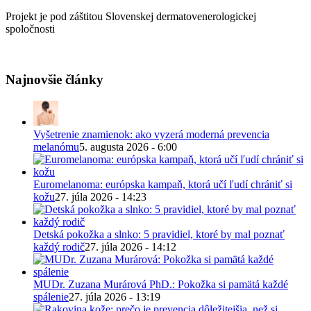
Projekt je pod záštitou Slovenskej dermatovenerologickej
spoločnosti
Najnovšie články
Vyšetrenie znamienok: ako vyzerá moderná prevencia
melanómu
5. augusta 2026 - 6:00
Euromelanoma: európska kampaň, ktorá učí ľudí chrániť si
kožu
27. júla 2026 - 14:23
Detská pokožka a slnko: 5 pravidiel, ktoré by mal poznať
každý rodič
27. júla 2026 - 14:12
MUDr. Zuzana Murárová PhD.: Pokožka si pamätá každé
spálenie
27. júla 2026 - 13:19