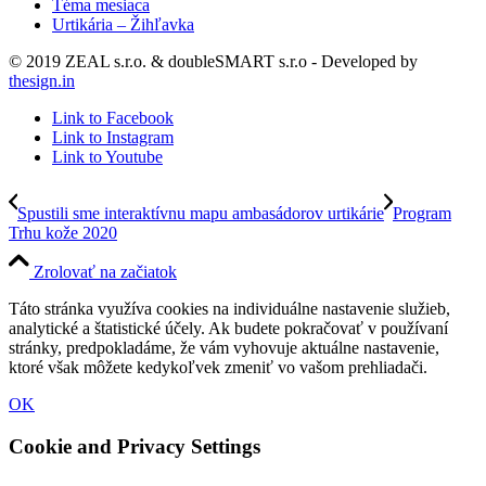
Téma mesiaca
Urtikária – Žihľavka
© 2019 ZEAL s.r.o. & doubleSMART s.r.o - Developed by
thesign.in
Link to Facebook
Link to Instagram
Link to Youtube
Spustili sme interaktívnu mapu ambasádorov urtikárie
Program
Trhu kože 2020
Zrolovať na začiatok
Táto stránka využíva cookies na individuálne nastavenie služieb,
analytické a štatistické účely. Ak budete pokračovať v používaní
stránky, predpokladáme, že vám vyhovuje aktuálne nastavenie,
ktoré však môžete kedykoľvek zmeniť vo vašom prehliadači.
OK
Cookie and Privacy Settings