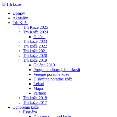
Domov
Aktuality
Trh Kože
Trh Kože 2025
Trh Kože 2024
Galéria
Trh koze 2023
Trh kože 2022
Trh kože 2021
Trh kože 2020
Trh kože 2019
Galéria 2019
Program odborných diskusií
Verejné poradne kože
Diskrétne poradne kože
Lekári
Mapa
Partneri
Trh kože 2018
Trh kože 2017
Ochorenia kože
Psoriáza
Dostane sa ti pod kožu