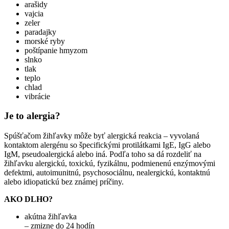
arašidy
vajcia
zeler
paradajky
morské ryby
poštípanie hmyzom
slnko
tlak
teplo
chlad
vibrácie
Je to alergia?
Spúšťačom žihľavky môže byť alergická reakcia – vyvolaná
kontaktom alergénu so špecifickými protilátkami IgE, IgG alebo
IgM, pseudoalergická alebo iná. Podľa toho sa dá rozdeliť na
žihľavku alergickú, toxickú, fyzikálnu, podmienenú enzýmovými
defektmi, autoimunitnú, psychosociálnu, nealergickú, kontaktnú
alebo idiopatickú bez známej príčiny.
AKO DLHO?
akútna žihľavka
– zmizne do 24 hodín