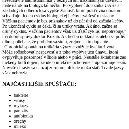
nesedatívne antihistaminiká v bežných ani maximálnych dávkach,
máte nárok na biologickú liečbu. Po vyplnení dotazníka UAS7 a
základných odberoch sa vypíše žiadosť, ktorú poisťovňa obratom
schvaľuje. Jeden cyklus biologickej liečby trvá šesť mesiacov.
Väčšina pacientov je bez príznakov už do pár dní od začatia liečby.
Po ukončení cyklu sa čaká, či sa urtiky vrátia. Ak áno, začne sa
druhý cyklus. Väčšina pacientov však už ďalší cyklus nepotrebuje,“
má dobré správy doktor Kozub. Ak liečbu odkladáte, alebo sa príliš
dlho spoliehate, že problém sa stratí, zrejme na to doplatíte.
„Chronická spontánna urtikária výrazne znižuje kvalitu života.
Môže spôsobovať nespavosť a z toho vyplývajúcu únavu, ktorá
ovplyvňuje pozornosť v škole alebo v práci. Neustále škriabanie zas
niekedy budí dojem, že ide o infekčné ochorenie,“ upozorňuje lekár.
Navyše chrasty sa naozaj zdrojom infekcie môžu stať. Trvalé jazvy
však nehrozia.
NAJČASTEJŠIE SPÚŠŤAČE:
baktérie
vírusy
mykózy
parazity
antibiotiká
orechy
mlieko