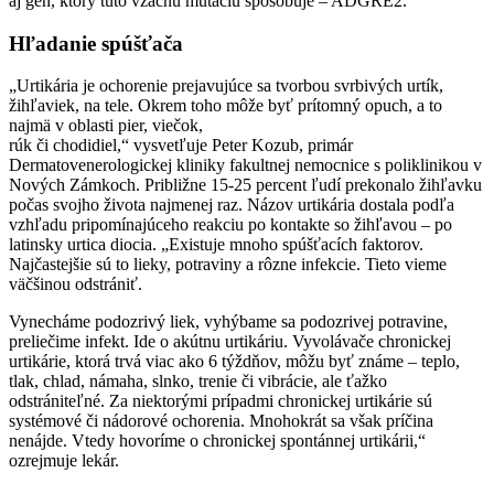
aj gén, ktorý túto vzácnu mutáciu spôsobuje – ADGRE2.
Hľadanie spúšťača
„Urtikária je ochorenie prejavujúce sa tvorbou svrbivých urtík,
žihľaviek, na tele. Okrem toho môže byť prítomný opuch, a to
najmä v oblasti pier, viečok,
rúk či chodidiel,“ vysvetľuje Peter Kozub, primár
Dermatovenerologickej kliniky fakultnej nemocnice s poliklinikou v
Nových Zámkoch. Približne 15-25 percent ľudí prekonalo žihľavku
počas svojho života najmenej raz. Názov urtikária dostala podľa
vzhľadu pripomínajúceho reakciu po kontakte so žihľavou – po
latinsky urtica diocia. „Existuje mnoho spúšťacích faktorov.
Najčastejšie sú to lieky, potraviny a rôzne infekcie. Tieto vieme
väčšinou odstrániť.
Vynecháme podozrivý liek, vyhýbame sa podozrivej potravine,
preliečime infekt. Ide o akútnu urtikáriu. Vyvolávače chronickej
urtikárie, ktorá trvá viac ako 6 týždňov, môžu byť známe – teplo,
tlak, chlad, námaha, slnko, trenie či vibrácie, ale ťažko
odstrániteľné. Za niektorými prípadmi chronickej urtikárie sú
systémové či nádorové ochorenia. Mnohokrát sa však príčina
nenájde. Vtedy hovoríme o chronickej spontánnej urtikárii,“
ozrejmuje lekár.