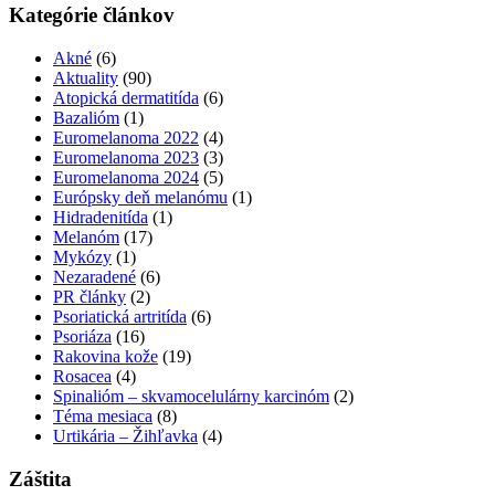
Kategórie článkov
Akné
(6)
Aktuality
(90)
Atopická dermatitída
(6)
Bazalióm
(1)
Euromelanoma 2022
(4)
Euromelanoma 2023
(3)
Euromelanoma 2024
(5)
Európsky deň melanómu
(1)
Hidradenitída
(1)
Melanóm
(17)
Mykózy
(1)
Nezaradené
(6)
PR články
(2)
Psoriatická artritída
(6)
Psoriáza
(16)
Rakovina kože
(19)
Rosacea
(4)
Spinalióm – skvamocelulárny karcinóm
(2)
Téma mesiaca
(8)
Urtikária – Žihľavka
(4)
Záštita