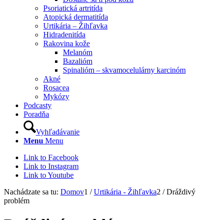
Psoriatická artritída
Atopická dermatitída
Urtikária – Žihľavka
Hidradenitída
Rakovina kože
Melanóm
Bazalióm
Spinalióm – skvamocelulárny karcinóm
Akné
Rosacea
Mykózy
Podcasty
Poradňa
Vyhľadávanie
Menu
Menu
Link to Facebook
Link to Instagram
Link to Youtube
Nachádzate sa tu:
Domov
1
/
Urtikária - Žihľavka
2
/
Dráždivý
problém