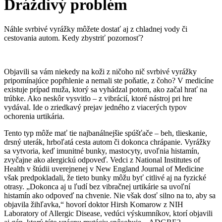
Dráždivý problém
Náhle svrbivé vyrážky môžete dostať aj z chladnej vody či
cestovania autom. Kedy zbystriť pozornosť?
Objavili sa vám niekedy na koži z ničoho nič svrbivé vyrážky
pripomínajúce popŕhlenie a nemali ste poňatie, z čoho? V medicíne
existuje prípad muža, ktorý sa vyhádzal potom, ako začal hrať na
trúbke. Ako neskôr vysvitlo – z vibrácií, ktoré nástroj pri hre
vydával. Ide o zriedkavý prejav jedného z viacerých typov
ochorenia urtikária.
Tento typ môže mať tie najbanálnejšie spúšťače – beh, tlieskanie,
drsný uterák, hrboľatá cesta autom či dokonca chrápanie. Vyrážky
sa vytvoria, keď imunitné bunky, mastocyty, uvoľnia histamín,
zvyčajne ako alergickú odpoveď. Vedci z National Institutes of
Health v štúdii uverejnenej v New England Journal of Medicine
však predpokladali, že tieto bunky môžu byť citlivé aj na fyzické
otrasy. „Dokonca aj u ľudí bez vibračnej urtikárie sa uvoľní
histamín ako odpoveď na chvenie. Nie však dosť silno na to, aby sa
objavila žihľavka,“ hovorí doktor Hirsh Komarow z NIH
Laboratory of Allergic Disease, vedúci výskumníkov, ktorí objavili