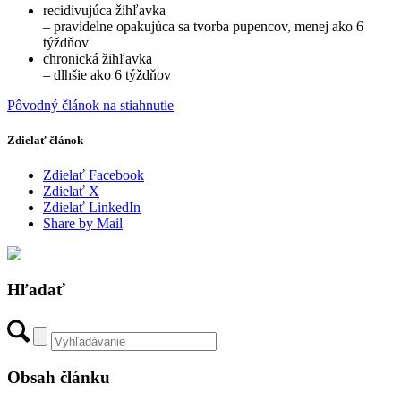
recidivujúca žihľavka
– pravidelne opakujúca sa tvorba pupencov, menej ako 6
týždňov
chronická žihľavka
– dlhšie ako 6 týždňov
Pôvodný článok na stiahnutie
Zdielať článok
Zdielať Facebook
Zdielať X
Zdielať LinkedIn
Share by Mail
Hľadať
Obsah článku