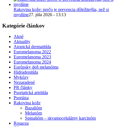
Rakovina kože: prečo je prevencia dôležitejšia, než si
myslíme
27. júla 2026 - 13:13
Kategórie článkov
Akné
Aktuality
Atopická dermatitída
Euromelanoma 2022
Euromelanoma 2023
Euromelanoma 2024
Európsky deň melanómu
Hidradenitída
Mykózy
Nezaradené
PR články
Psoriatická artritída
Psoriáza
Rakovina kože
Bazalióm
Melanóm
Spinalióm – skvamocelulárny karcinóm
Rosacea