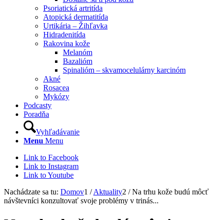
Psoriatická artritída
Atopická dermatitída
Urtikária – Žihľavka
Hidradenitída
Rakovina kože
Melanóm
Bazalióm
Spinalióm – skvamocelulárny karcinóm
Akné
Rosacea
Mykózy
Podcasty
Poradňa
Vyhľadávanie
Menu
Menu
Link to Facebook
Link to Instagram
Link to Youtube
Nachádzate sa tu:
Domov
1
/
Aktuality
2
/
Na trhu kože budú môcť
návštevníci konzultovať svoje problémy v trinás...