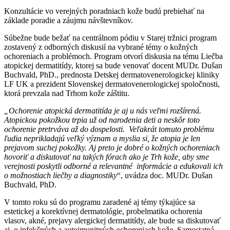
Konzultácie vo verejných poradniach kože budú prebiehať na
základe poradie a záujmu návštevníkov.
Súbežne bude bežať na centrálnom pódiu v Starej tržnici program
zostavený z odborných diskusií na vybrané témy o kožných
ochoreniach a problémoch. Program otvorí diskusia na tému Liečba
atopickej dermatitídy, ktorej sa bude venovať docent MUDr. Dušan
Buchvald, PhD., prednosta Detskej dermatovenerologickej kliniky
LF UK a prezident Slovenskej dermatovenerologickej spoločnosti,
ktorá prevzala nad Trhom kože záštitu.
„Ochorenie atopická dermatitída je aj u nás veľmi rozšírená.
Atopickou pokožkou trpia už od narodenia deti a neskôr toto
ochorenie pretrváva až do dospelosti. Veľakrát tomuto problému
ľudia neprikladajú veľký význam a myslia si, že atopia je len
prejavom suchej pokožky. Aj preto je dobré o kožných ochoreniach
hovoriť a diskutovať na takých fórach ako je Trh kože, aby sme
verejnosti poskytli odborné a relevantné informácie a edukovali ich
o možnostiach liečby a diagnostiky
“, uvádza doc. MUDr. Dušan
Buchvald, PhD.
V tomto roku sú do programu zaradené aj témy týkajúce sa
estetickej a korektívnej dermatológie, probelmatika ochorenia
vlasov, akné, prejavy alergickej dermatitídy, ale bude sa diskutovať
aj o infekčných a autoimunitných ochoreniach kože. Samostatná