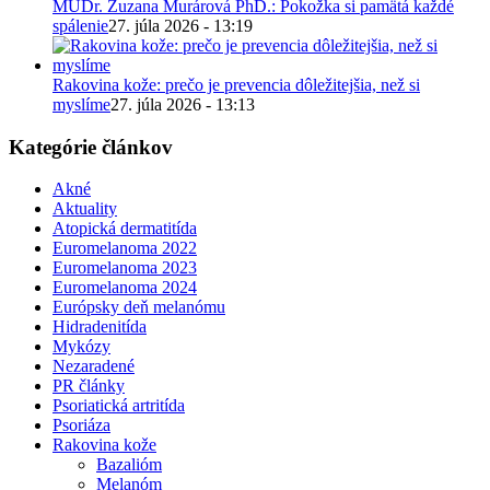
MUDr. Zuzana Murárová PhD.: Pokožka si pamätá každé
spálenie
27. júla 2026 - 13:19
Rakovina kože: prečo je prevencia dôležitejšia, než si
myslíme
27. júla 2026 - 13:13
Kategórie článkov
Akné
Aktuality
Atopická dermatitída
Euromelanoma 2022
Euromelanoma 2023
Euromelanoma 2024
Európsky deň melanómu
Hidradenitída
Mykózy
Nezaradené
PR články
Psoriatická artritída
Psoriáza
Rakovina kože
Bazalióm
Melanóm