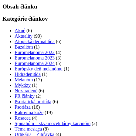
Obsah článku
Kategórie článkov
Akné
(6)
Aktuality
(90)
Atopická dermatitída
(6)
Bazalióm
(1)
Euromelanoma 2022
(4)
Euromelanoma 2023
(3)
Euromelanoma 2024
(5)
Európsky deň melanómu
(1)
Hidradenitída
(1)
Melanóm
(17)
Mykózy
(1)
Nezaradené
(6)
PR články
(2)
Psoriatická artritída
(6)
Psoriáza
(16)
Rakovina kože
(19)
Rosacea
(4)
Spinalióm – skvamocelulárny karcinóm
(2)
Téma mesiaca
(8)
Urtikária – Žihľavka
(4)