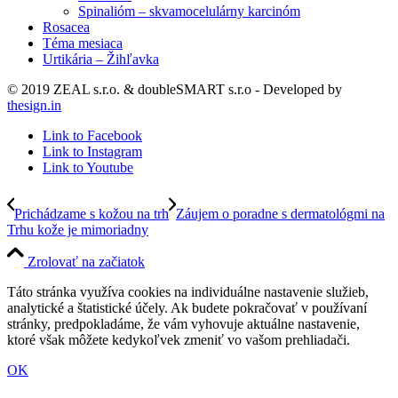
Spinalióm – skvamocelulárny karcinóm
Rosacea
Téma mesiaca
Urtikária – Žihľavka
© 2019 ZEAL s.r.o. & doubleSMART s.r.o - Developed by
thesign.in
Link to Facebook
Link to Instagram
Link to Youtube
Prichádzame s kožou na trh
Záujem o poradne s dermatológmi na
Trhu kože je mimoriadny
Zrolovať na začiatok
Táto stránka využíva cookies na individuálne nastavenie služieb,
analytické a štatistické účely. Ak budete pokračovať v používaní
stránky, predpokladáme, že vám vyhovuje aktuálne nastavenie,
ktoré však môžete kedykoľvek zmeniť vo vašom prehliadači.
OK