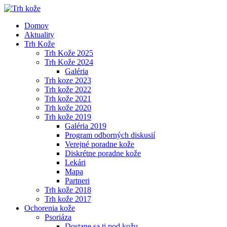
Domov
Aktuality
Trh Kože
Trh Kože 2025
Trh Kože 2024
Galéria
Trh koze 2023
Trh kože 2022
Trh kože 2021
Trh kože 2020
Trh kože 2019
Galéria 2019
Program odborných diskusií
Verejné poradne kože
Diskrétne poradne kože
Lekári
Mapa
Partneri
Trh kože 2018
Trh kože 2017
Ochorenia kože
Psoriáza
Dostane sa ti pod kožu