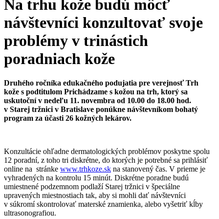
Na trhu kože budú môcť
návštevníci konzultovať svoje
problémy v trinástich
poradniach kože
Druhého ročníka edukačného podujatia pre verejnosť Trh
kože s podtitulom Prichádzame s kožou na trh, ktorý sa
uskutoční v nedeľu 11. novembra od 10.00 do 18.00 hod.
v Starej tržnici v Bratislave ponúkne návštevníkom bohatý
program za účasti 26 kožných lekárov.
Konzultácie ohľadne dermatologických problémov poskytne spolu
12 poradní, z toho tri diskrétne, do ktorých je potrebné sa prihlásiť
online na stránke
www.trhkoze.sk
na stanovený čas. V prieme je
vyhradených na kontrolu 15 minút. Diskrétne poradne budú
umiestnené podzemnom podlaží Starej tržnici v špeciálne
upravených miestnostiach tak, aby si mohli dať návštevníci
v súkromí skontrolovať materské znamienka, alebo vyšetriť kĺby
ultrasonografiou.