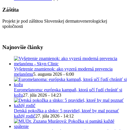
Záštita
Projekt je pod záštitou Slovenskej dermatovenerologickej
spoločnosti
Najnovšie články
Vyšetrenie znamienok: ako vyzerá moderná prevencia
melanómu
5. augusta 2026 - 6:00
Euromelanoma: európska kampaň, ktorá učí ľudí chrániť si
kožu
27. júla 2026 - 14:23
Detská pokožka a slnko: 5 pravidiel, ktoré by mal poznať
každý rodič
27. júla 2026 - 14:12