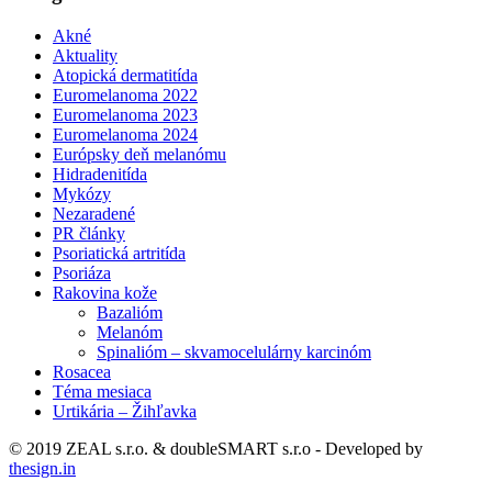
Akné
Aktuality
Atopická dermatitída
Euromelanoma 2022
Euromelanoma 2023
Euromelanoma 2024
Európsky deň melanómu
Hidradenitída
Mykózy
Nezaradené
PR články
Psoriatická artritída
Psoriáza
Rakovina kože
Bazalióm
Melanóm
Spinalióm – skvamocelulárny karcinóm
Rosacea
Téma mesiaca
Urtikária – Žihľavka
© 2019 ZEAL s.r.o. & doubleSMART s.r.o - Developed by
thesign.in