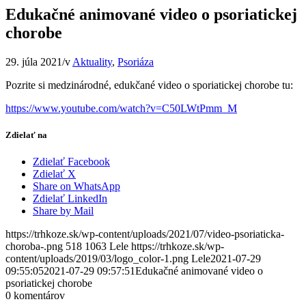
Edukačné animované video o psoriatickej
chorobe
29. júla 2021
/
v
Aktuality
,
Psoriáza
Pozrite si medzinárodné, edukčané video o sporiatickej chorobe tu:
https://www.youtube.com/watch?v=C50LWtPmm_M
Zdielať na
Zdielať Facebook
Zdielať X
Share on WhatsApp
Zdielať LinkedIn
Share by Mail
https://trhkoze.sk/wp-content/uploads/2021/07/video-psoriaticka-
choroba-.png
518
1063
Lele
https://trhkoze.sk/wp-
content/uploads/2019/03/logo_color-1.png
Lele
2021-07-29
09:55:05
2021-07-29 09:57:51
Edukačné animované video o
psoriatickej chorobe
0
komentárov