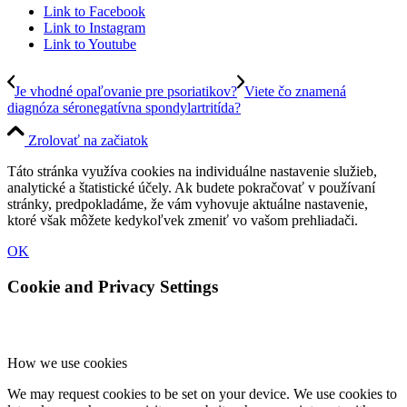
Link to Facebook
Link to Instagram
Link to Youtube
Je vhodné opaľovanie pre psoriatikov?
Viete čo znamená
diagnóza séronegatívna spondylartritída?
Zrolovať na začiatok
Táto stránka využíva cookies na individuálne nastavenie služieb,
analytické a štatistické účely. Ak budete pokračovať v používaní
stránky, predpokladáme, že vám vyhovuje aktuálne nastavenie,
ktoré však môžete kedykoľvek zmeniť vo vašom prehliadači.
OK
Cookie and Privacy Settings
How we use cookies
We may request cookies to be set on your device. We use cookies to