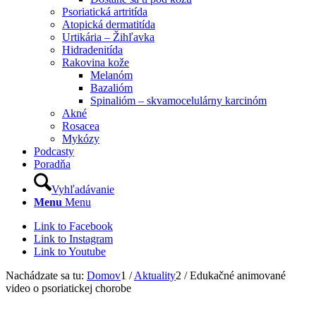
Psoriatická artritída
Atopická dermatitída
Urtikária – Žihľavka
Hidradenitída
Rakovina kože
Melanóm
Bazalióm
Spinalióm – skvamocelulárny karcinóm
Akné
Rosacea
Mykózy
Podcasty
Poradňa
Vyhľadávanie
Menu
Menu
Link to Facebook
Link to Instagram
Link to Youtube
Nachádzate sa tu:
Domov
1
/
Aktuality
2
/
Edukačné animované
video o psoriatickej chorobe