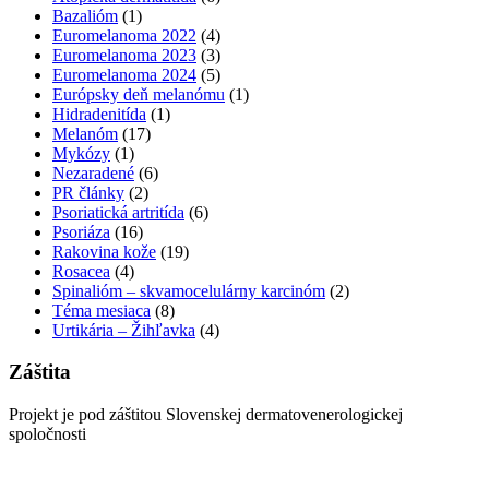
Bazalióm
(1)
Euromelanoma 2022
(4)
Euromelanoma 2023
(3)
Euromelanoma 2024
(5)
Európsky deň melanómu
(1)
Hidradenitída
(1)
Melanóm
(17)
Mykózy
(1)
Nezaradené
(6)
PR články
(2)
Psoriatická artritída
(6)
Psoriáza
(16)
Rakovina kože
(19)
Rosacea
(4)
Spinalióm – skvamocelulárny karcinóm
(2)
Téma mesiaca
(8)
Urtikária – Žihľavka
(4)
Záštita
Projekt je pod záštitou Slovenskej dermatovenerologickej
spoločnosti