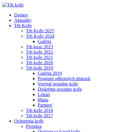
Domov
Aktuality
Trh Kože
Trh Kože 2025
Trh Kože 2024
Galéria
Trh koze 2023
Trh kože 2022
Trh kože 2021
Trh kože 2020
Trh kože 2019
Galéria 2019
Program odborných diskusií
Verejné poradne kože
Diskrétne poradne kože
Lekári
Mapa
Partneri
Trh kože 2018
Trh kože 2017
Ochorenia kože
Psoriáza
Dostane sa ti pod kožu