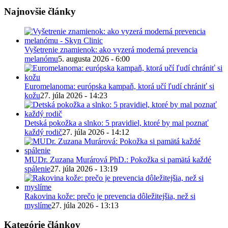
Najnovšie články
Vyšetrenie znamienok: ako vyzerá moderná prevencia
melanómu
5. augusta 2026 - 6:00
Euromelanoma: európska kampaň, ktorá učí ľudí chrániť si
kožu
27. júla 2026 - 14:23
Detská pokožka a slnko: 5 pravidiel, ktoré by mal poznať
každý rodič
27. júla 2026 - 14:12
MUDr. Zuzana Murárová PhD.: Pokožka si pamätá každé
spálenie
27. júla 2026 - 13:19
Rakovina kože: prečo je prevencia dôležitejšia, než si
myslíme
27. júla 2026 - 13:13
Kategórie článkov